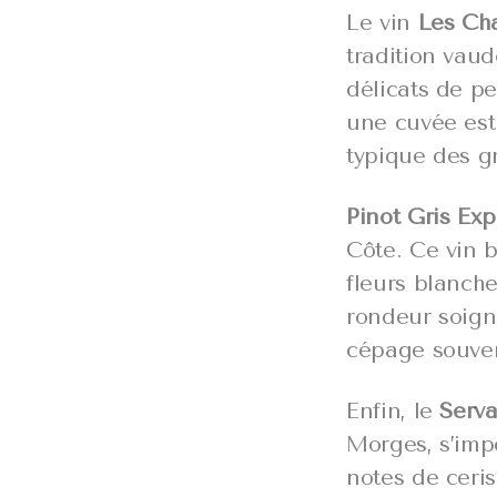
Le vin
Les Ch
tradition vaud
délicats de pe
une cuvée est
typique des gr
Pinot Gris Ex
Côte. Ce vin b
fleurs blanche
rondeur soigné
cépage souven
Enfin, le
Serv
Morges, s’imp
notes de ceris