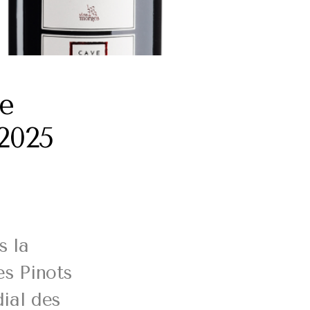
de
2025
s la
es Pinots
dial des