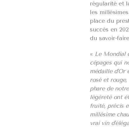
régularité et 
les millésime
place du pres
succès en 202
du savoir-fair
«
Le Mondial d
cépages qui no
médaille d'Or e
rosé et rouge,
phare de notre 
légèreté ont é
fruité, précis
millésime chau
vrai vin d'élég