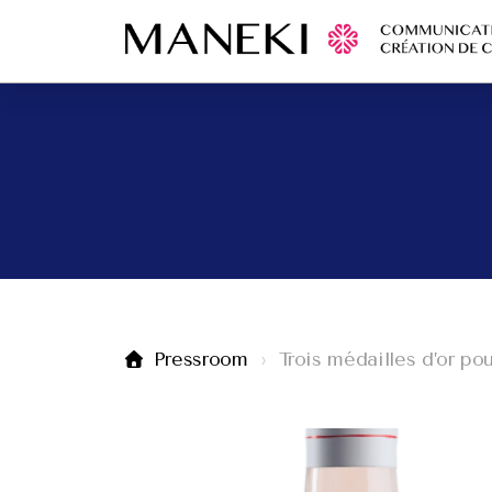
Pressroom
Trois médailles d’or p