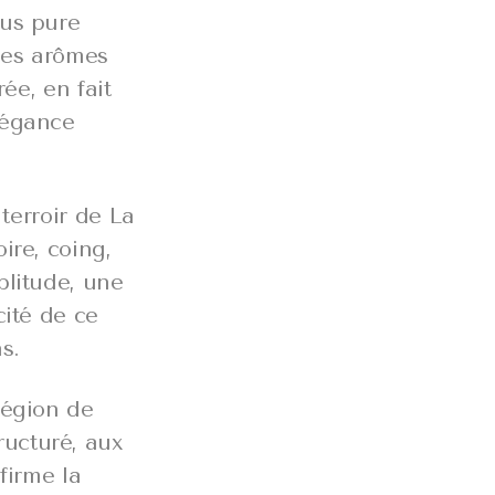
lus pure
 ses arômes
rée, en fait
légance
 terroir de La
ire, coing,
plitude, une
cité de ce
s.
région de
ructuré, aux
firme la