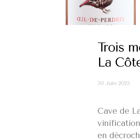
Trois m
La Côt
30 Juin 2025
Cave de La
vinificatio
en décroch