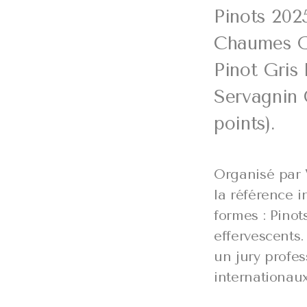
Pinots 202
Chaumes Œi
Pinot Gris
Servagnin
points).
Organisé par 
la référence i
formes : Pinot
effervescents.
un jury profe
internationau