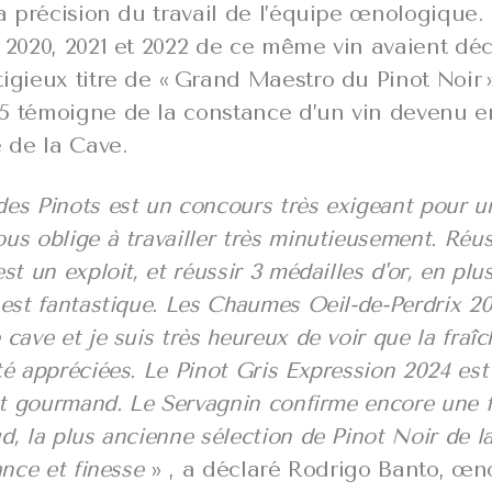
la précision du travail de l’équipe œnologique.
s 2020, 2021 et 2022 de ce même vin avaient déc
tigieux titre de « Grand Maestro du Pinot Noir
5 témoigne de la constance d’un vin devenu 
e de la Cave.
es Pinots est un concours très exigeant pour un
us oblige à travailler très minutieusement. Réus
st un exploit, et réussir 3 médailles d'or, en plu
 est fantastique. Les Chaumes Oeil-de-Perdrix 20
cave et je suis très heureux de voir que la fraîc
té appréciées. Le Pinot Gris Expression 2024 est 
 et gourmand. Le Servagnin confirme encore une f
d, la plus ancienne sélection de Pinot Noir de l
ance et finesse
» , a déclaré Rodrigo Banto, œn