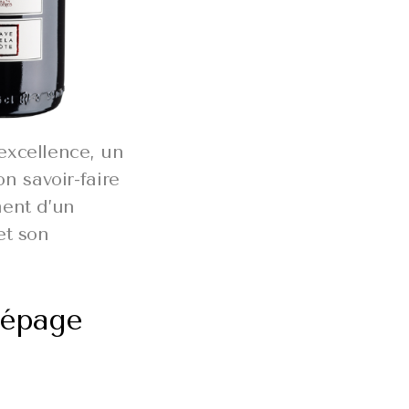
’excellence, un
n savoir-faire
ment d’un
et son
 cépage