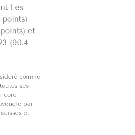
ont Les
points),
points) et
3 (90.4
onsidéré comme
 toutes ses
encore
’aveugle par
suisses et