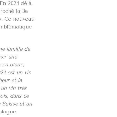
 En 2024 déjà,
roché la 3e
 ». Ce nouveau
emblématique
e famille de
sir une
s en blanc,
24 est un vin
heur et la
un vin très
ois, dans ce
a Suisse et un
ologue