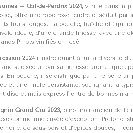
aumes – Œil-de-Perdrix 2024
, vinifié dans la p
oise, offre une robe rose tendre et séduit par
tits fruits rouges. La bouche, fraîche et équilib
ivale idéale, d’une grande finesse, avec une é
ands Pinots vinifiés en rosé.
pression 2024
illustre quant à lui la diversité du
lanc sec séduit par sa richesse aromatique : po
s. En bouche, il se distingue par une belle am
e et une finale persistante, soulignant la typi
t discret mais expressif entre de bonnes main
agnin Grand Cru 2023
, pinot noir ancien de la 
ose comme une cuvée d’exception. Profond, st
e noire, de sous-bois et d’épices douces, il con