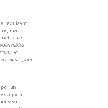
e réduisent,
oins, mais
onnel. «
La
esponsables
evenu un
mais aussi pour
 par un
s à partir
 nouveau