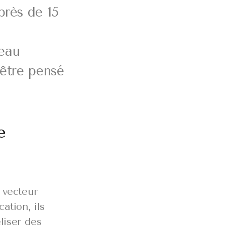
près de 15
deau
’être pensé
e
 vecteur
ation, ils
liser des