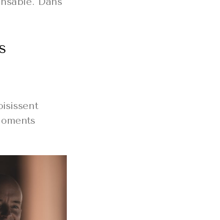
onsable. Dans
s
oisissent
 moments