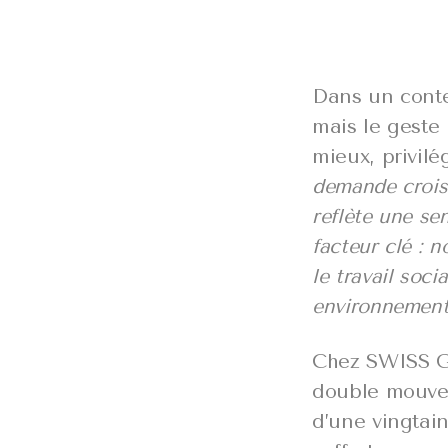
Dans un conte
mais le geste 
mieux, privilé
demande croiss
reflète une se
facteur clé : 
le travail soci
environnemen
Chez SWISS GI
double mouvem
d’une vingtai