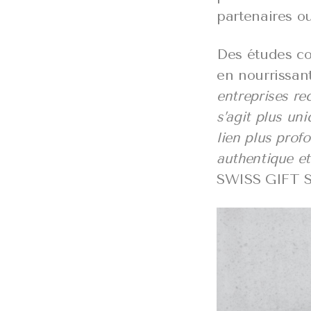
partenaires ou
Des études con
en nourrissant
entreprises re
s’agit plus un
lien plus prof
authentique et
SWISS GIFT 