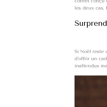
coffret conçu
les deux cas, 
Surprendr
Si Noël reste 
d’offrir un c
inattendus ma